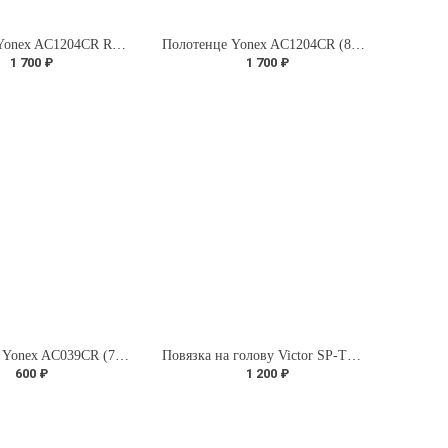
Полотенце Yonex AC1204CR Red (82x34 cm)
Полотенце Yonex AC1204CR (82x34 cm)
1 700 ₽
1 700 ₽
Напульсник Yonex AС039CR (75th)
Повязка на голову Victor SP-TTY J
600 ₽
1 200 ₽