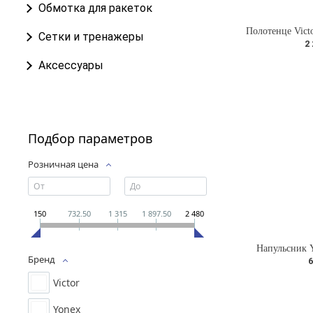
Обмотка для ракеток
Сетки и тренажеры
2
Аксессуары
Подбор параметров
Розничная цена
150
732.50
1 315
1 897.50
2 480
Напульсник 
Бренд
6
Victor
Yonex