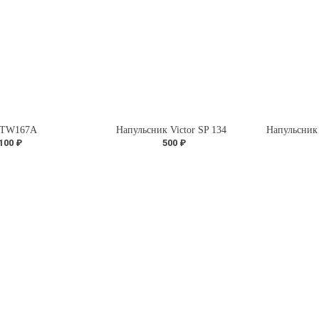
r TW167A
Напульсник Victor SP 134
 100 ₽
500 ₽