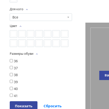
Для кого
Все
Цвет
Размеры обуви
36
37
38
ВЫ
39
40
41