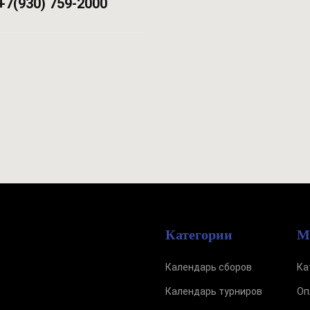
+7(930) 759-2000
Категории
М
Календарь сборов
Ка
Календарь турниров
Оп