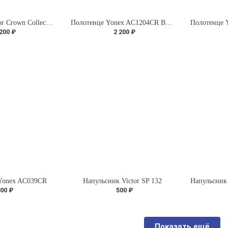
Полотенце Victor Crown Collection Towel C-4163 (85x35 cm)
Полотенце Yonex AC1204CR Blue (100x40 cm)
 200 ₽
2 200 ₽
Yonex AС039CR
Напульсник Victor SP 132
00 ₽
500 ₽
Показать ещё