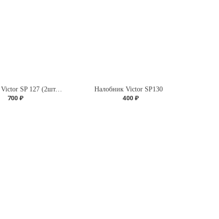
Напульсник Victor SP 127 (2шт. в упаковке)
Налобник Victor SP130
700 ₽
400 ₽