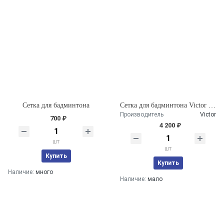
Сетка для бадминтона
Сетка для бадминтона Victor C-7004
Производитель
Victor
700 ₽
4 200 ₽
шт
шт
Купить
Купить
Наличие:
много
Наличие:
мало